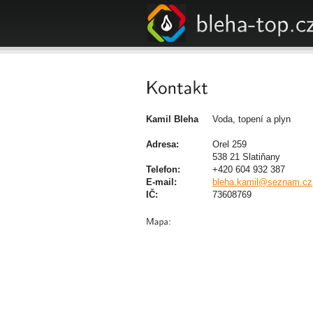
Kamil Bleha
Voda, topení a plyn
Adresa:
Orel 259
538 21 Slatiňany
Telefon:
+420 604 932 387
E-mail:
bleha.kamil@seznam.cz
IČ:
73608769