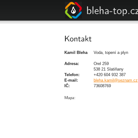
Kamil Bleha
Voda, topení a plyn
Adresa:
Orel 259
538 21 Slatiňany
Telefon:
+420 604 932 387
E-mail:
bleha.kamil@seznam.cz
IČ:
73608769